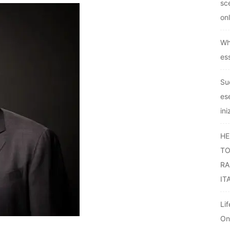
sc
onl
Wh
es
Sud
es
ini
HE
TO
RA
IT
Li
On