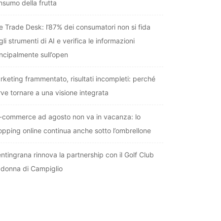
nsumo della frutta
e Trade Desk: l’87% dei consumatori non si fida
li strumenti di AI e verifica le informazioni
incipalmente sull’open
rketing frammentato, risultati incompleti: perché
rve tornare a una visione integrata
e-commerce ad agosto non va in vacanza: lo
opping online continua anche sotto l’ombrellone
entingrana rinnova la partnership con il Golf Club
donna di Campiglio