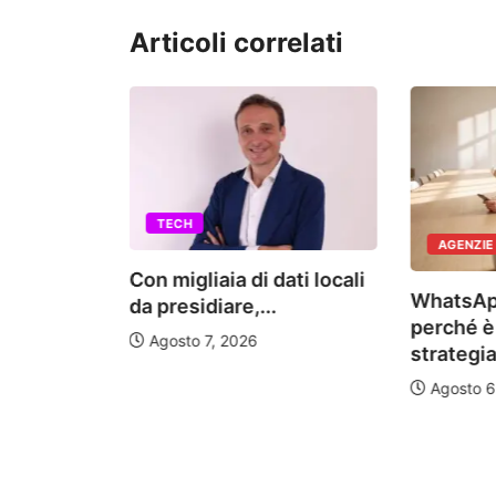
Articoli correlati
TECH
AGENZIE
Con migliaia di dati locali
WhatsAp
da presidiare,...
perché è
Agosto 7, 2026
strategia.
Agosto 6
iunge
on il