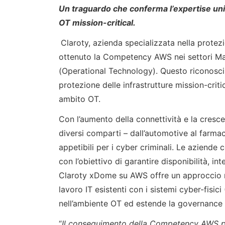
Un traguardo che conferma l’expertise unic
OT mission-critical.
Claroty, azienda specializzata nella protezi
ottenuto la Competency AWS nei settori Man
(Operational Technology). Questo riconosci
protezione delle infrastrutture mission-criti
ambito OT.
Con l’aumento della connettività e la crescen
diversi comparti – dall’automotive al farma
appetibili per i cyber criminali. Le aziende c
con l’obiettivo di garantire disponibilità, in
Claroty xDome su AWS offre un approccio mult
lavoro IT esistenti con i sistemi cyber-fisici 
nell’ambiente OT ed estende la governance de
“
Il conseguimento della Competency AWS per