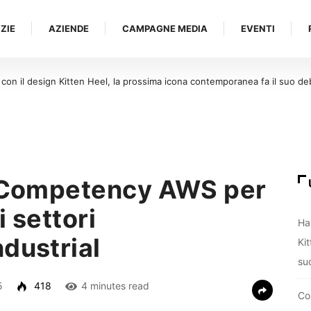
ZIE
AZIENDE
CAMPAGNE MEDIA
EVENTI
 presidiare, Buffetti sceglie Local Strategy per rafforzare la presenza onl
a Competency AWS per
 settori
Ha
dustrial
Ki
su
5
418
4 minutes read
Con