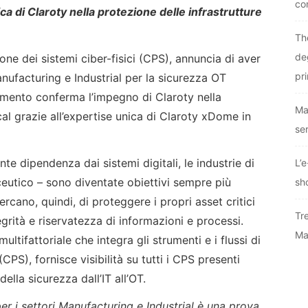
co
a di Claroty nella protezione delle infrastrutture
Th
deg
one dei sistemi ciber-fisici (CPS), annuncia di aver
pr
ufacturing e Industrial per la sicurezza OT
mento conferma l’impegno di Claroty nella
Ma
cal grazie all’expertise unica di Claroty xDome in
se
te dipendenza dai sistemi digitali, le industrie di
L’
ceutico – sono diventate obiettivi sempre più
sh
ercano, quindi, di proteggere i propri asset critici
Tr
tegrità e riservatezza di informazioni e processi.
Ma
ifattoriale che integra gli strumenti e i flussi di
(CPS), fornisce visibilità su tutti i CPS presenti
lla sicurezza dall’IT all’OT.
 i settori Manufacturing e Industrial è una prova