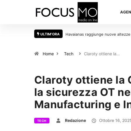
AGEN
ULTIM'ORA
l suo debutto alla Copenhagen Fashion Week
Con migliaia di dati locali da
Home
Tech
Claroty ottiene la…
Claroty ottiene l
la sicurezza OT nei
Manufacturing e In
Redazione
Ottobre 16, 202
TECH