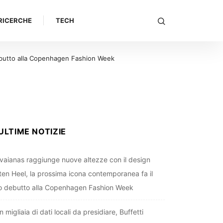
RICERCHE
TECH
ine dei suoi oltre 700 punti vendita
ULTIME NOTIZIE
vaianas raggiunge nuove altezze con il design
tten Heel, la prossima icona contemporanea fa il
o debutto alla Copenhagen Fashion Week
 migliaia di dati locali da presidiare, Buffetti