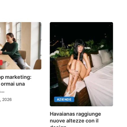
Co
p marketing:
da
 ormai una
..
, 2026
AZIENDE
Havaianas raggiunge
nuove altezze con il