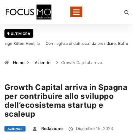
ULTIM'ORA
Con migliaia di dati locali da presidiare, Buffetti sceglie Local
Strategy per rafforzare la presenza online dei suoi oltre 700 punti
vendita
Home
Aziende
Growth Capital arriva…
Growth Capital arriva in Spagna
per contribuire allo sviluppo
dell’ecosistema startup e
scaleup
Redazione
Dicembre 15, 2023
AZIENDE