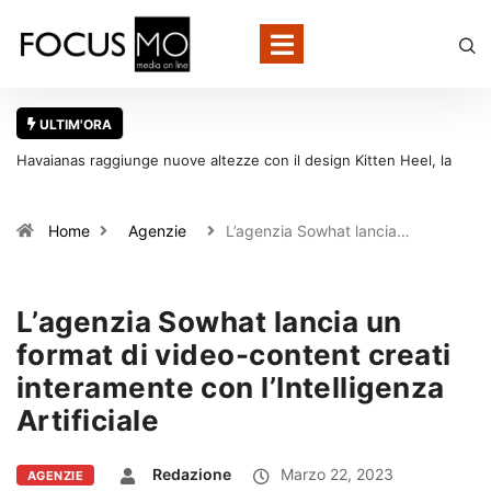
ULTIM'ORA
la
Con migliaia di dati locali da presidiare, Buffetti sceglie Local
gen
Strategy per rafforzare la presenza online dei suoi oltre 700 punti
vendita
Home
Agenzie
L’agenzia Sowhat lancia…
L’agenzia Sowhat lancia un
format di video-content creati
interamente con l’Intelligenza
Artificiale
Redazione
Marzo 22, 2023
AGENZIE