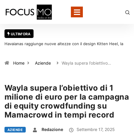
ULTIM'ORA
Con migliaia di dati locali da presidiare, Buffetti sceglie Local
en
Strategy per rafforzare la presenza online dei suoi oltre 700 punti
vendita
Home
Aziende
Wayla supera l’obiettivo…
Wayla supera l’obiettivo di 1
milione di euro per la campagna
di equity crowdfunding su
Mamacrowd in tempi record
Redazione
Settembre 17, 2025
AZIENDE