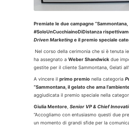
Premiate le due campagne “Sammontana, il
#SoloUnCucchiainoDiDistanza rispettivame
Driven Marketing
e il premio speciale cat
Nel corso della cerimonia che si è tenuta ie
ha assegnato a
Weber Shandwick
due impo
gestite per il cliente Sammontana, Gelati all’
A vincere il
primo premio
nella categoria
P
“Sammontana, il gelato che ama l’ambient
aggiudicata il premio speciale nella catego
Giulia Mentore
,
Senior VP & Chief Innovati
“Accogliamo con entusiasmo questi due prem
un momento di grandi sfide per la comunica