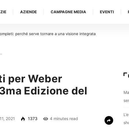
ZIE
AZIENDE
CAMPAGNE MEDIA
EVENTI
vacanza: lo shopping online continua anche sotto
r…
ti per Weber
3ma Edizione del
Ma
se
L’
11, 2021
1373
4 minutes read
sh