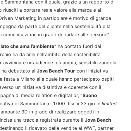
te Sammontana con il quale, grazie a un rapporto di
 riusciti a portare reale valore alla marca e ai
 Driven Marketing in particolare è motivo di grande
mpegno da parte del cliente nella sostenibilità e la
a comunicazione in grado di parlare alle persone”.
lato che ama l’ambiente”
ha portato fuori dai
rchio ha da anni nell’ambito della sostenibilità
r avvicinare un’audience più ampia, sensibilizzandola
 ha debuttato al
Jova Beach Tour
con l’iniziativa
 festa a Milano alla quale hanno partecipato ospiti
raverso un’iniziativa distintiva e coerente con il
agna di media relation e digital pr,
“Suono
eativa di Sammontana. 1.000 dischi 33 giri in
limited
stampante 3D in grado di realizzare oggetti in
 incisa una traccia registrata durante il
Jova Beach
, destinando il ricavato delle vendite al WWF, partner