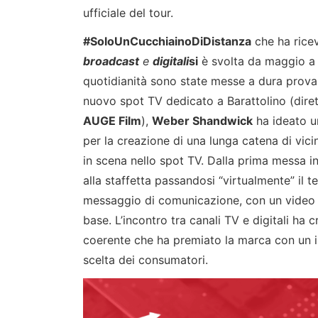
ufficiale del tour.
#
SoloUnCucchiainoDiDistanza
che ha ricev
broadcast
e
digitali
si
è svolta da maggio a 
quotidianità sono state messe a dura prova
nuovo spot TV dedicato a Barattolino (diret
AUGE Film
),
Weber Shandwick
ha ideato 
per la creazione di una lunga catena di vi
in scena nello spot TV. Dalla prima messa in
alla staffetta passandosi “virtualmente” il 
messaggio di comunicazione, con un video p
base. L’incontro tra canali TV e digitali h
coerente che ha premiato la marca con un i
scelta dei consumatori.