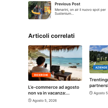
Previous Post
Menarini, on air il nuovo spot per
Sustenium…
Articoli correlati
AZIENDE
RICERCHE
Trenting
partnersh
L’e-commerce ad agosto
mentato,
non va in vacanza:...
Agosto 5
eti:
Agosto 5, 2026
rnare...