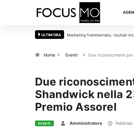
AGEN
ULTIM'ORA
 serve tornare a una visione integrata
L’e-commerce ad agosto non va in 
l’ombrellone
Home
Eventi
Due riconoscimenti pe
Due riconoscimen
Shandwick nella 2
Premio Assorel
Amministratore
Febbraio 
EVENTI