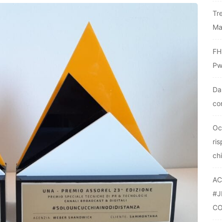
Tr
Ma
FH
Pw
Da
co
Oc
ri
ch
AC
#J
CO