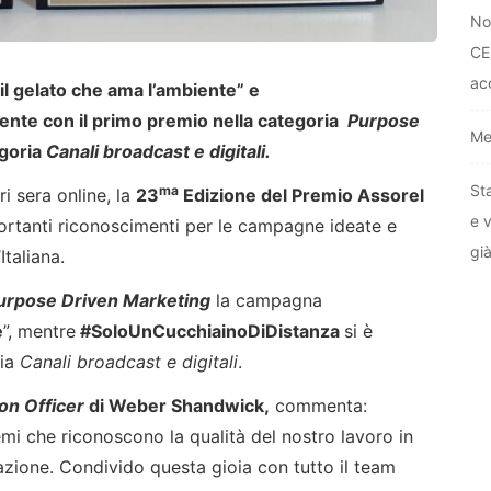
No
CE
ac
 gelato che ama l’ambiente” e
nte con il primo premio nella categoria
Purpose
Me
egoria
Canali broadcast e digitali
.
St
ma
ri sera online, la
23
Edizione del Premio Assorel
e 
rtanti riconoscimenti per le campagne ideate e
gi
Italiana.
urpose Driven Marketing
la campagna
e
”, mentre
#SoloUnCucchiainoDiDistanza
si è
ria
Canali broadcast e digitali
.
on Officer
di Weber Shandwick,
commenta:
i che riconoscono la qualità del nostro lavoro in
zione. Condivido questa gioia con tutto il team